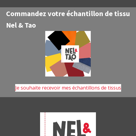
ma
lo
Commandez votre échantillon de tissu
pu
Nel & Tao
p
de
pa
Je souhaite recevoir mes échantillons de tissus