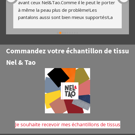
 
avant ceux Nel&Tao.Comme il le peut le porter 
v
à même la peau plus de problème!Les 
av
pantalons aussi sont bien mieux supportés!La 
de
broderie est vraiment un plus pour motiver les 
Tr
enfants à s'habiller...
v
ma
lo
Commandez votre échantillon de tissu
pu
Nel & Tao
p
de
pa
Je souhaite recevoir mes échantillons de tissus