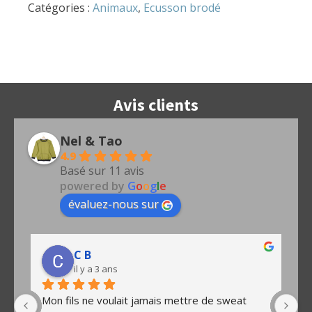
Catégories :
Animaux
,
Ecusson brodé
Avis clients
Nel & Tao
4.9
Basé sur 11 avis
powered by
G
o
o
g
l
e
évaluez-nous sur
C B
il y a 3 ans
Mon fils ne voulait jamais mettre de sweat 
D